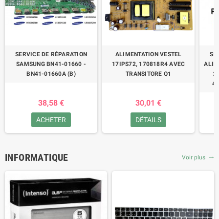
SERVICE DE RÉPARATION
ALIMENTATION VESTEL
SE
SAMSUNG BN41-01660 -
17IPS72, 170818R4 AVEC
ALIM
BN41-01660A (B)
TRANSITORE Q1
2
47
38,58 €
30,01 €
ACHETER
DÉTAILS
INFORMATIQUE
Voir plus
trending_flat