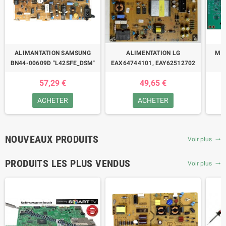
ALIMANTATION SAMSUNG
ALIMENTATION LG
MA
BN44-00609D "L42SFE_DSM"
EAX64744101, EAY62512702
6
57,29 €
49,65 €
ACHETER
ACHETER
NOUVEAUX PRODUITS
Voir plus
trending_flat
PRODUITS LES PLUS VENDUS
Voir plus
trending_flat