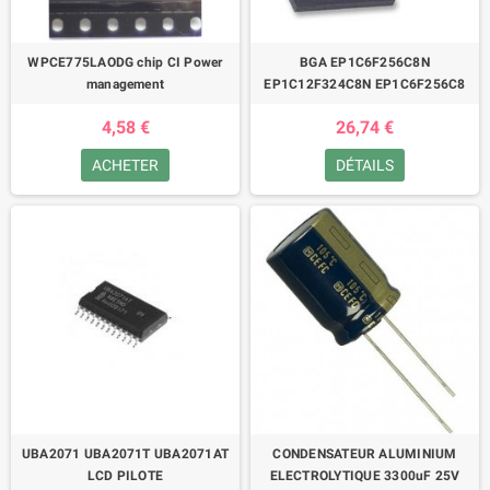
WPCE775LAODG chip CI Power
BGA EP1C6F256C8N
management
EP1C12F324C8N EP1C6F256C8
4,58 €
26,74 €
ACHETER
DÉTAILS
UBA2071 UBA2071T UBA2071AT
CONDENSATEUR ALUMINIUM
LCD PILOTE
ELECTROLYTIQUE 3300uF 25V