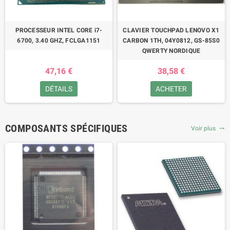
PROCESSEUR INTEL CORE i7-
CLAVIER TOUCHPAD LENOVO X1
6700, 3.40 GHZ, FCLGA1151
CARBON 1TH, 04Y0812, GS-85S0
QWERTY NORDIQUE
47,16 €
38,58 €
DÉTAILS
ACHETER
COMPOSANTS SPÉCIFIQUES
Voir plus
trending_flat