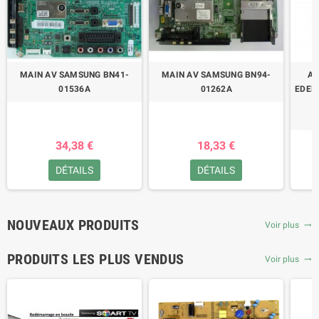
MAIN AV SAMSUNG BN41-
MAIN AV SAMSUNG BN94-
AL
01536A
01262A
EDEN
34,38 €
18,33 €
DÉTAILS
DÉTAILS
NOUVEAUX PRODUITS
Voir plus
trending_flat
PRODUITS LES PLUS VENDUS
Voir plus
trending_flat