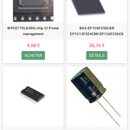
WPCE775LAODG chip CI Power
BGA EP1C6F256C8N
management
EP1C12F324C8N EP1C6F256C8
4,58 €
26,74 €
ACHETER
DÉTAILS