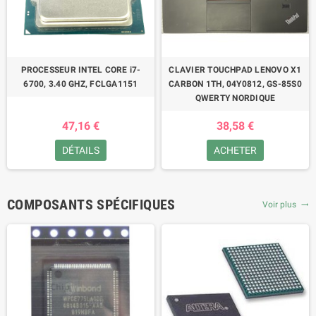
PROCESSEUR INTEL CORE i7-
CLAVIER TOUCHPAD LENOVO X1
6700, 3.40 GHZ, FCLGA1151
CARBON 1TH, 04Y0812, GS-85S0
QWERTY NORDIQUE
47,16 €
38,58 €
DÉTAILS
ACHETER
COMPOSANTS SPÉCIFIQUES
Voir plus
trending_flat