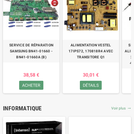
SERVICE DE RÉPARATION
ALIMENTATION VESTEL
SE
SAMSUNG BN41-01660 -
17IPS72, 170818R4 AVEC
ALIM
BN41-01660A (B)
TRANSITORE Q1
2
47
38,58 €
30,01 €
ACHETER
DÉTAILS
INFORMATIQUE
Voir plus
trending_flat