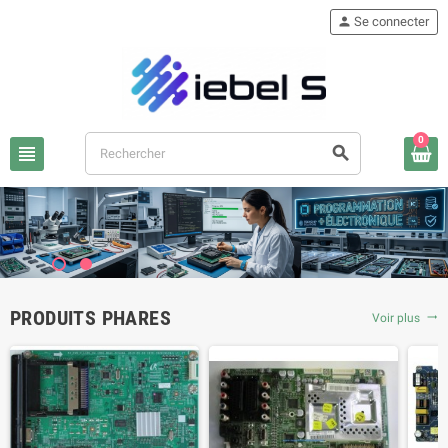
person
Se connecter
0
view_headline
search
PRODUITS PHARES
Voir plus
trending_flat