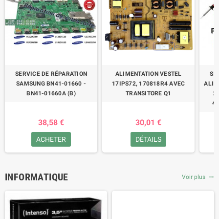
SERVICE DE RÉPARATION
ALIMENTATION VESTEL
SE
SAMSUNG BN41-01660 -
17IPS72, 170818R4 AVEC
ALIM
BN41-01660A (B)
TRANSITORE Q1
2
47
38,58 €
30,01 €
ACHETER
DÉTAILS
INFORMATIQUE
Voir plus
trending_flat