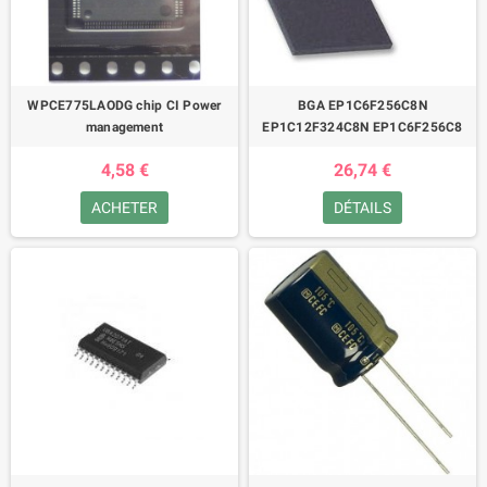
WPCE775LAODG chip CI Power
BGA EP1C6F256C8N
management
EP1C12F324C8N EP1C6F256C8
4,58 €
26,74 €
ACHETER
DÉTAILS