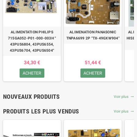
ALIMENTATION PHILIPS
ALIMENATION PANASONIC
ALI
715GA052-P01-000-003H "
TNPA6699 2P "TX-49GXW904"
HISE
43PUS6804, 43PUS6554,
"
43PUS6704, 43PUS6504"
34,30 €
51,44 €
ACHETER
ACHETER
NOUVEAUX PRODUITS
Voir plus
trending_flat
PRODUITS LES PLUS VENDUS
Voir plus
trending_flat