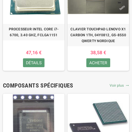
PROCESSEUR INTEL CORE i7-
CLAVIER TOUCHPAD LENOVO X1
6700, 3.40 GHZ, FCLGA1151
CARBON 1TH, 04Y0812, GS-85S0
QWERTY NORDIQUE
47,16 €
38,58 €
DÉTAILS
ACHETER
COMPOSANTS SPÉCIFIQUES
Voir plus
trending_flat