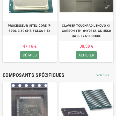
PROCESSEUR INTEL CORE i7-
CLAVIER TOUCHPAD LENOVO X1
6700, 3.40 GHZ, FCLGA1151
CARBON 1TH, 04Y0812, GS-85S0
QWERTY NORDIQUE
47,16 €
38,58 €
DÉTAILS
ACHETER
COMPOSANTS SPÉCIFIQUES
Voir plus
trending_flat