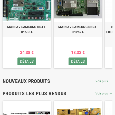
MAIN AV SAMSUNG BN41-
MAIN AV SAMSUNG BN94-
AL
01536A
01262A
EDEN
34,38 €
18,33 €
DÉTAILS
DÉTAILS
NOUVEAUX PRODUITS
Voir plus
trending_flat
PRODUITS LES PLUS VENDUS
Voir plus
trending_flat