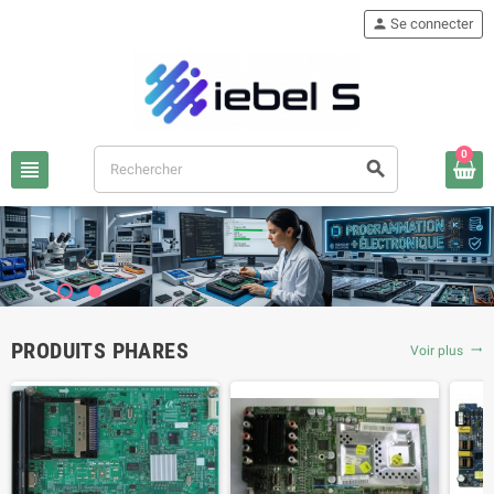
person
Se connecter
0
view_headline
search
PRODUITS PHARES
Voir plus
trending_flat