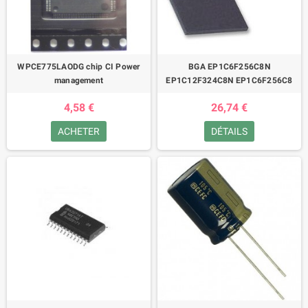
WPCE775LAODG chip CI Power
BGA EP1C6F256C8N
management
EP1C12F324C8N EP1C6F256C8
4,58 €
26,74 €
ACHETER
DÉTAILS