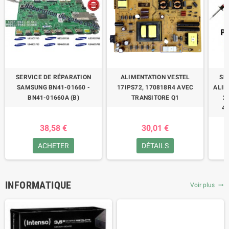
SERVICE DE RÉPARATION
ALIMENTATION VESTEL
SE
SAMSUNG BN41-01660 -
17IPS72, 170818R4 AVEC
ALIM
BN41-01660A (B)
TRANSITORE Q1
2
47
38,58 €
30,01 €
ACHETER
DÉTAILS
INFORMATIQUE
Voir plus
trending_flat