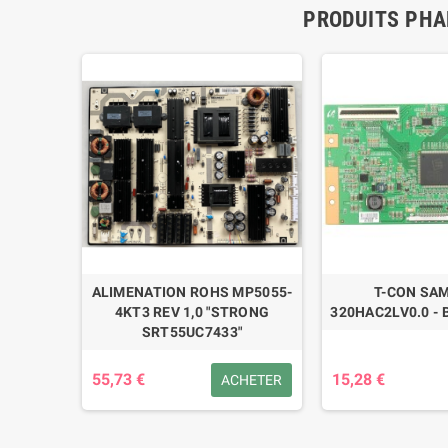
PRODUITS PHA
BN41-
ALIMENATION ROHS MP5055-
T-CON SA
4KT3 REV 1,0 "STRONG
320HAC2LV0.0 - 
SRT55UC7433"
55,73 €
15,28 €
ÉTAILS
ACHETER