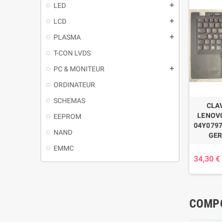
LED
LCD
PLASMA
T-CON LVDS
PC & MONITEUR
ORDINATEUR
SCHEMAS
CLA
LENOVO
EEPROM
04Y0797
NAND
GE
EMMC
34,30 €
COMPO