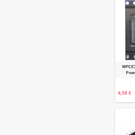
WPCE7
Pow
4,58 €