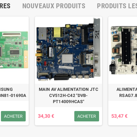
RES
NOUVEAUX PRODUITS
PRODUITS LE
MSUNG
MAIN AV ALIMENTATION JTC
ALIMENTA
BN81-01690A
CV512H-C42 "DVB-
RSAG7.8
PT14009HCAS"
34,30 €
53,47 €
ACHETER
ACHETER