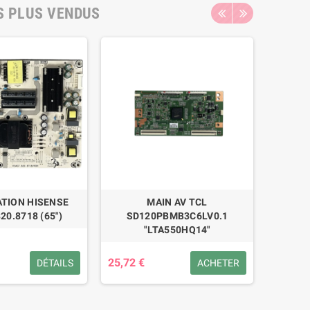
S PLUS VENDUS
TION HISENSE
MAIN AV TCL
ALI
20.8718 (65")
SD120PBMB3C6LV0.1
"LTA550HQ14"
25,72 €
53,47 
DÉTAILS
ACHETER