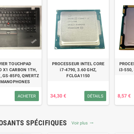
VIER TOUCHPAD
PROCESSEUR INTEL CORE
PROCE
 X1 CARBON 1TH,
i7-4790, 3.60 GHZ,
i3-550,
, GS-85F0, QWERTZ
FCLGA1150
RMANOPHONES
34,30 €
8,57 €
ACHETER
DÉTAILS
SANTS SPÉCIFIQUES
Voir plus
trending_flat