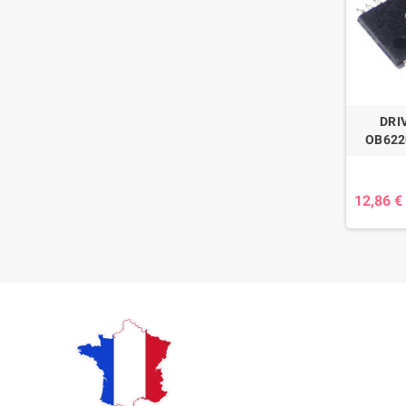
DRI
OB622
12,86 €