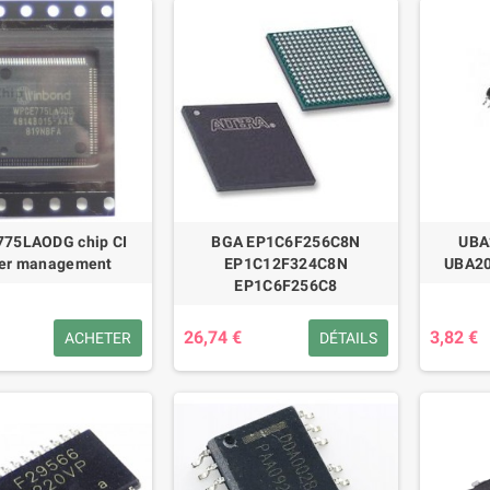
75LAODG chip CI
BGA EP1C6F256C8N
UBA
er management
EP1C12F324C8N
UBA20
EP1C6F256C8
26,74 €
3,82 €
ACHETER
DÉTAILS