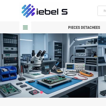
view_headline
PIECES DETACHEES