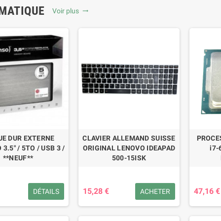
MATIQUE
Voir plus
trending_flat
UE DUR EXTERNE
CLAVIER ALLEMAND SUISSE
PROCE
3.5" / 5TO / USB 3 /
ORIGINAL LENOVO IDEAPAD
i7-
**NEUF**
500-15ISK
15,28 €
47,16 €
DÉTAILS
ACHETER