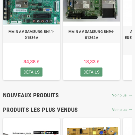
MAIN AV SAMSUNG BN41-
MAIN AV SAMSUNG BN94-
AL
01536A
01262A
EDEN
34,38 €
18,33 €
DÉTAILS
DÉTAILS
NOUVEAUX PRODUITS
Voir plus
trending_flat
PRODUITS LES PLUS VENDUS
Voir plus
trending_flat