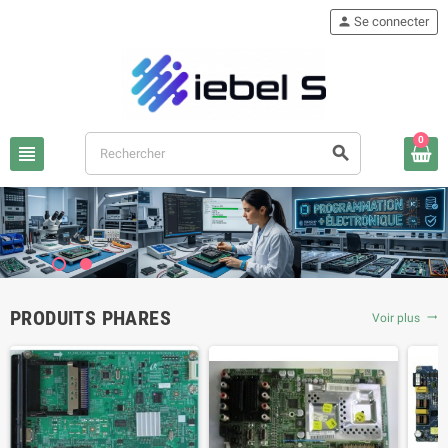
person
Se connecter
0
view_headline
search
PRODUITS PHARES
Voir plus
trending_flat