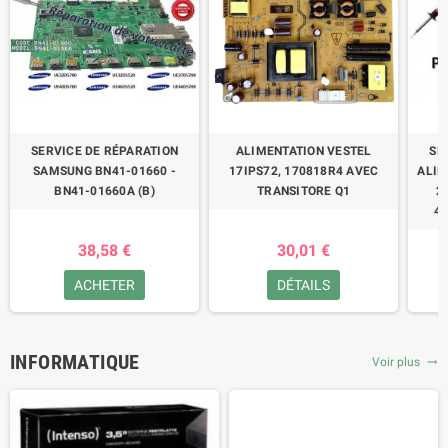
SERVICE DE RÉPARATION
ALIMENTATION VESTEL
SE
SAMSUNG BN41-01660 -
17IPS72, 170818R4 AVEC
ALIM
BN41-01660A (B)
TRANSITORE Q1
2
47
38,58 €
30,01 €
ACHETER
DÉTAILS
INFORMATIQUE
Voir plus
trending_flat