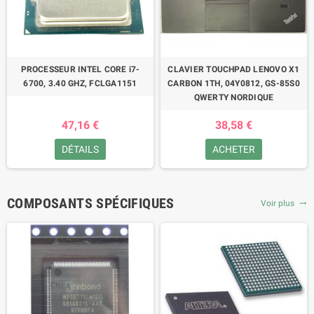
PROCESSEUR INTEL CORE i7-
CLAVIER TOUCHPAD LENOVO X1
6700, 3.40 GHZ, FCLGA1151
CARBON 1TH, 04Y0812, GS-85S0
QWERTY NORDIQUE
47,16 €
38,58 €
DÉTAILS
ACHETER
COMPOSANTS SPÉCIFIQUES
Voir plus
trending_flat