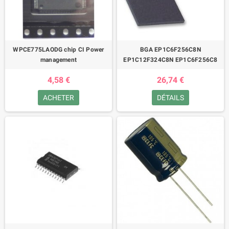
WPCE775LAODG chip CI Power
BGA EP1C6F256C8N
management
EP1C12F324C8N EP1C6F256C8
4,58 €
26,74 €
ACHETER
DÉTAILS