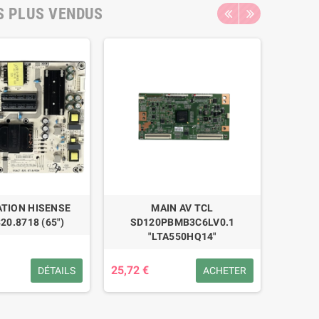
S PLUS VENDUS
TION HISENSE
MAIN AV TCL
ALI
20.8718 (65")
SD120PBMB3C6LV0.1
"LTA550HQ14"
25,72 €
53,47 
DÉTAILS
ACHETER