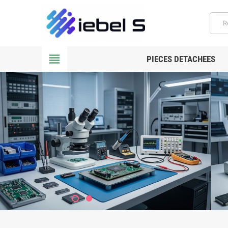
view_headline
PIECES DETACHEES