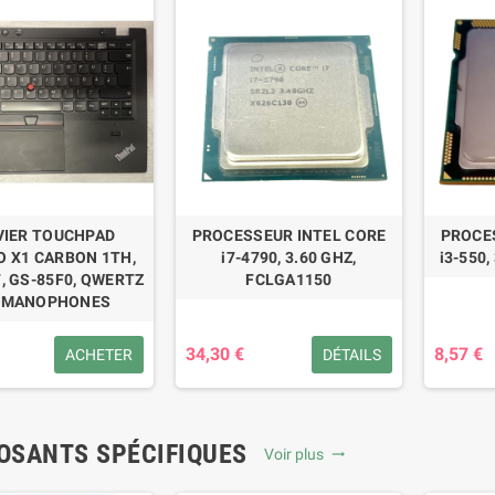
VIER TOUCHPAD
PROCESSEUR INTEL CORE
PROCE
 X1 CARBON 1TH,
i7-4790, 3.60 GHZ,
i3-550,
, GS-85F0, QWERTZ
FCLGA1150
RMANOPHONES
34,30 €
8,57 €
ACHETER
DÉTAILS
SANTS SPÉCIFIQUES
Voir plus
trending_flat