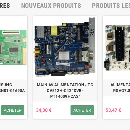
RES
NOUVEAUX PRODUITS
PRODUITS LE
MSUNG
MAIN AV ALIMENTATION JTC
ALIMENTA
BN81-01690A
CV512H-C42 "DVB-
RSAG7.8
PT14009HCAS"
34,30 €
53,47 €
ACHETER
ACHETER