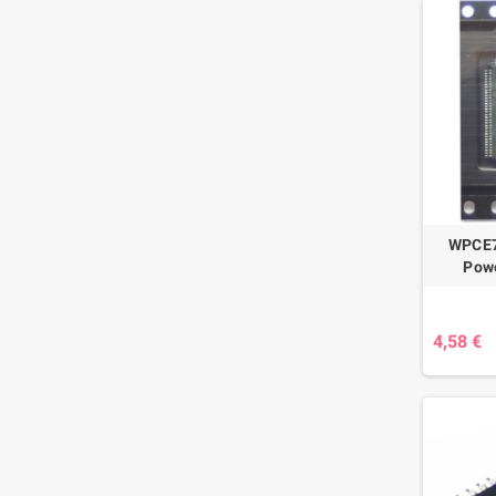
WPCE7
Pow
4,58 €