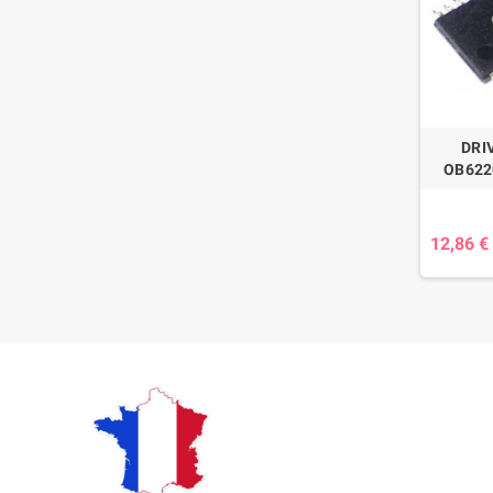
DRI
OB622
12,86 €