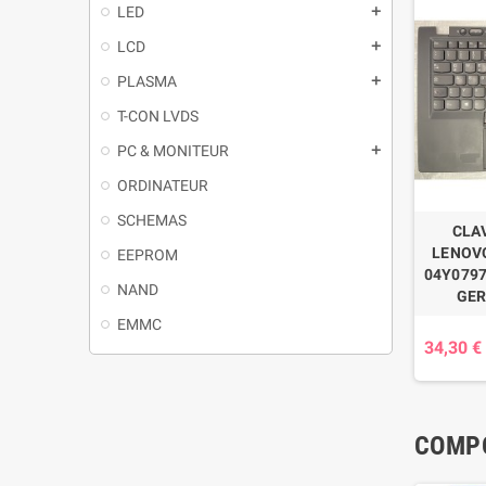
LED
LCD
PLASMA
T-CON LVDS
PC & MONITEUR
ORDINATEUR
SCHEMAS
CLA
LENOVO
EEPROM
04Y0797
NAND
GE
EMMC
34,30 €
COMPO