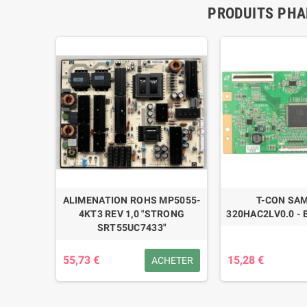
PRODUITS PHA
BN41-
ALIMENATION ROHS MP5055-
T-CON SA
4KT3 REV 1,0 "STRONG
320HAC2LV0.0 - 
SRT55UC7433"
55,73 €
15,28 €
ÉTAILS
ACHETER