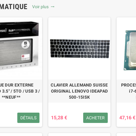
MATIQUE
Voir plus
trending_flat
UE DUR EXTERNE
CLAVIER ALLEMAND SUISSE
PROCE
3.5" / 5TO / USB 3 /
ORIGINAL LENOVO IDEAPAD
i7-
**NEUF**
500-15ISK
15,28 €
47,16 €
DÉTAILS
ACHETER