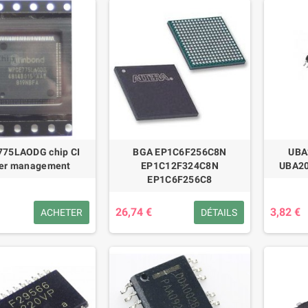
75LAODG chip CI
BGA EP1C6F256C8N
UBA
er management
EP1C12F324C8N
UBA20
EP1C6F256C8
26,74 €
3,82 €
ACHETER
DÉTAILS