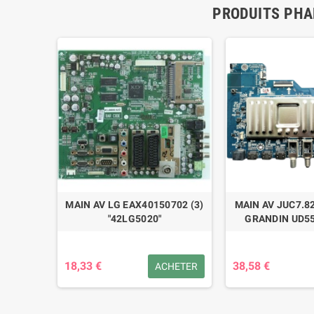
PRODUITS PHA
MSUNG
MAIN AV LG EAX40150702 (3)
MAIN AV JUC7.8
80501A,
"42LG5020"
GRANDIN UD5
.3
18,33 €
38,58 €
ÉTAILS
ACHETER