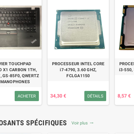
VIER TOUCHPAD
PROCESSEUR INTEL CORE
PROCE
 X1 CARBON 1TH,
i7-4790, 3.60 GHZ,
i3-550,
, GS-85F0, QWERTZ
FCLGA1150
RMANOPHONES
34,30 €
8,57 €
ACHETER
DÉTAILS
SANTS SPÉCIFIQUES
Voir plus
trending_flat