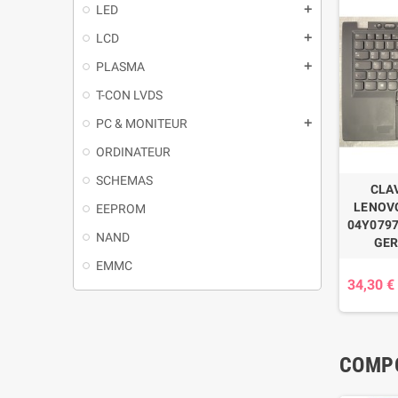
LED
LCD
PLASMA
T-CON LVDS
PC & MONITEUR
ORDINATEUR
SCHEMAS
CLA
LENOVO
EEPROM
04Y0797
NAND
GE
EMMC
34,30 €
COMPO