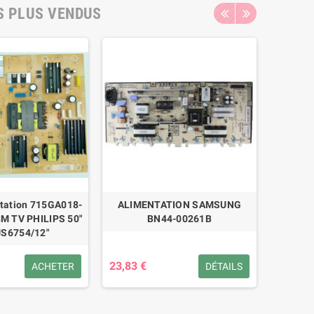
S PLUS VENDUS
ntation 715GA018-
ALIMENTATION SAMSUNG
ALIMEN
M TV PHILIPS 50"
BN44-00261B
US6754/12"
23,83 €
35,29 
ACHETER
DÉTAILS