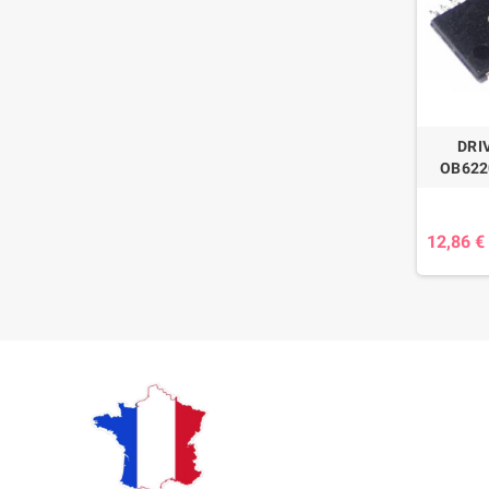
DRI
OB622
12,86 €