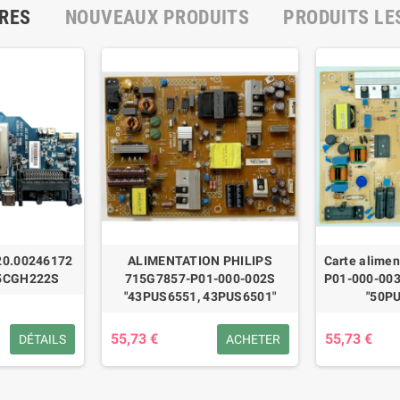
RES
NOUVEAUX PRODUITS
PRODUITS LE
20.00246172
ALIMENTATION PHILIPS
Carte alime
5CGH222S
715G7857-P01-000-002S
P01-000-003
"43PUS6551, 43PUS6501"
"50P
55,73 €
55,73 €
DÉTAILS
ACHETER