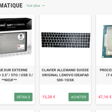
MATIQUE
Voir plus
trending_flat
UE DUR EXTERNE
CLAVIER ALLEMAND SUISSE
PROCE
3.5" / 5TO / USB 3 /
ORIGINAL LENOVO IDEAPAD
i7-
**NEUF**
500-15ISK
15,28 €
47,16 €
DÉTAILS
ACHETER