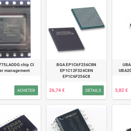
75LAODG chip CI
BGA EP1C6F256C8N
UBA
er management
EP1C12F324C8N
UBA20
EP1C6F256C8
26,74 €
3,82 €
ACHETER
DÉTAILS