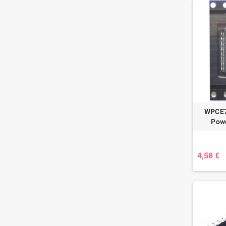
WPCE7
Pow
4,58 €