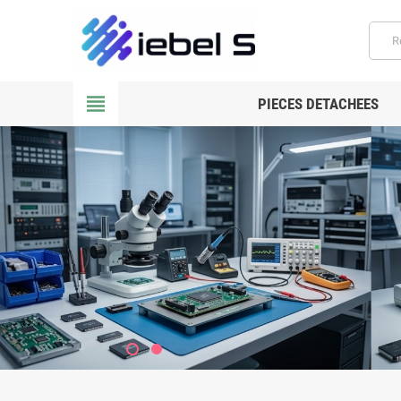
view_headline
PIECES DETACHEES