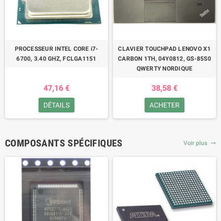
PROCESSEUR INTEL CORE i7-
CLAVIER TOUCHPAD LENOVO X1
6700, 3.40 GHZ, FCLGA1151
CARBON 1TH, 04Y0812, GS-85S0
QWERTY NORDIQUE
47,16 €
38,58 €
DÉTAILS
ACHETER
COMPOSANTS SPÉCIFIQUES
Voir plus
trending_flat