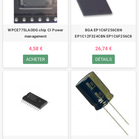
WPCE775LAODG chip CI Power
BGA EP1C6F256C8N
management
EP1C12F324C8N EP1C6F256C8
4,58 €
26,74 €
ACHETER
DÉTAILS