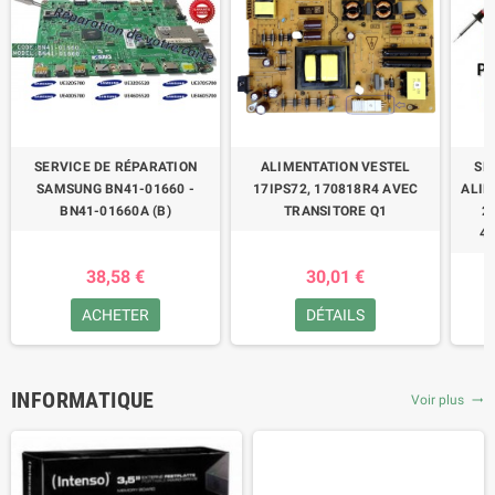
SERVICE DE RÉPARATION
ALIMENTATION VESTEL
SE
SAMSUNG BN41-01660 -
17IPS72, 170818R4 AVEC
ALIM
BN41-01660A (B)
TRANSITORE Q1
2
47
38,58 €
30,01 €
ACHETER
DÉTAILS
INFORMATIQUE
Voir plus
trending_flat