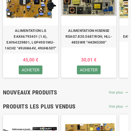
ALIMENTATION LG
ALIMENTATION HISENSE
EAX66793401 (1.6),
RSAG7.820.5687/ROH, HLL-
EAY
EAY64229801, LGP49D1MU-
4855WR "H43N5300"
16CH2 "49UH664V, 49UH650T"
45,00 €
30,01 €
ACHETER
ACHETER
NOUVEAUX PRODUITS
Voir plus
trending_flat
PRODUITS LES PLUS VENDUS
Voir plus
trending_flat