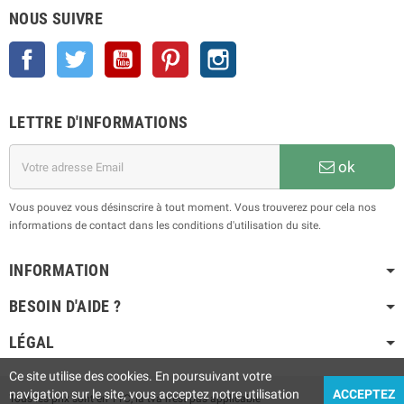
NOUS SUIVRE
Facebook
Twitter
YouTube
Pinterest
Instagram
LETTRE D'INFORMATIONS
ok
Vous pouvez vous désinscrire à tout moment. Vous trouverez pour cela nos
informations de contact dans les conditions d'utilisation du site.
INFORMATION
BESOIN D'AIDE ?
LÉGAL
Ce site utilise des cookies. En poursuivant votre
navigation sur le site, vous acceptez notre utilisation
ACCEPTEZ
Tous les prix sont en TTC, la tva n'est pas applicable