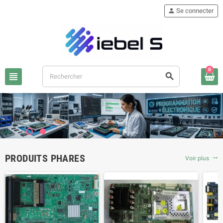
person
Se connecter
0
view_headline
search
PRODUITS PHARES
Voir plus
trending_flat