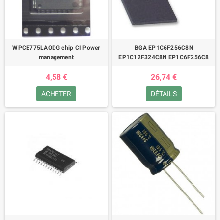
WPCE775LAODG chip CI Power
BGA EP1C6F256C8N
management
EP1C12F324C8N EP1C6F256C8
4,58 €
26,74 €
ACHETER
DÉTAILS