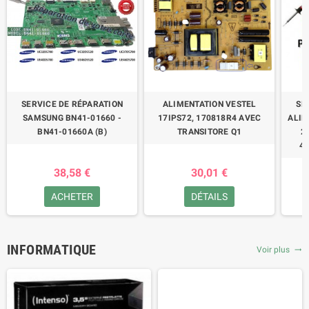
SERVICE DE RÉPARATION
ALIMENTATION VESTEL
SE
SAMSUNG BN41-01660 -
17IPS72, 170818R4 AVEC
ALIM
BN41-01660A (B)
TRANSITORE Q1
2
47
38,58 €
30,01 €
ACHETER
DÉTAILS
INFORMATIQUE
Voir plus
trending_flat