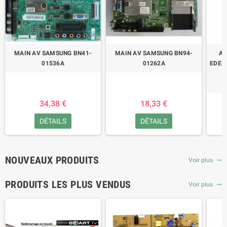
MAIN AV SAMSUNG BN41-
MAIN AV SAMSUNG BN94-
AL
01536A
01262A
EDEN
34,38 €
18,33 €
DÉTAILS
DÉTAILS
NOUVEAUX PRODUITS
Voir plus
trending_flat
PRODUITS LES PLUS VENDUS
Voir plus
trending_flat