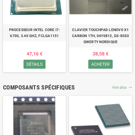
PROCESSEUR INTEL CORE i7-
CLAVIER TOUCHPAD LENOVO X1
6700, 3.40 GHZ, FCLGA1151
CARBON 1TH, 04Y0812, GS-85S0
QWERTY NORDIQUE
47,16 €
38,58 €
DÉTAILS
ACHETER
COMPOSANTS SPÉCIFIQUES
Voir plus
trending_flat