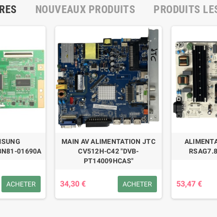
RES
NOUVEAUX PRODUITS
PRODUITS LE
MSUNG
MAIN AV ALIMENTATION JTC
ALIMENTA
BN81-01690A
CV512H-C42 "DVB-
RSAG7.8
PT14009HCAS"
34,30 €
53,47 €
ACHETER
ACHETER