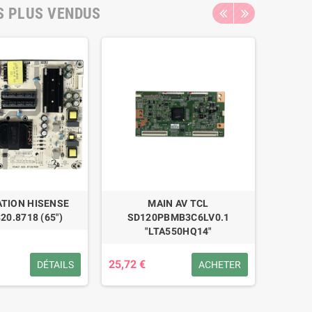
S PLUS VENDUS
TION HISENSE
MAIN AV TCL
ALI
20.8718 (65")
SD120PBMB3C6LV0.1
"LTA550HQ14"
25,72 €
53,47 
DÉTAILS
ACHETER