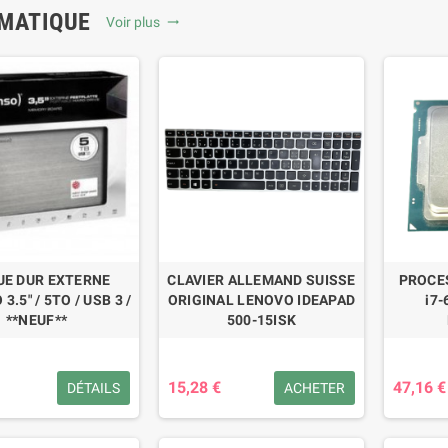
MATIQUE
Voir plus
trending_flat
UE DUR EXTERNE
CLAVIER ALLEMAND SUISSE
PROCE
3.5" / 5TO / USB 3 /
ORIGINAL LENOVO IDEAPAD
i7-
**NEUF**
500-15ISK
15,28 €
47,16 €
DÉTAILS
ACHETER