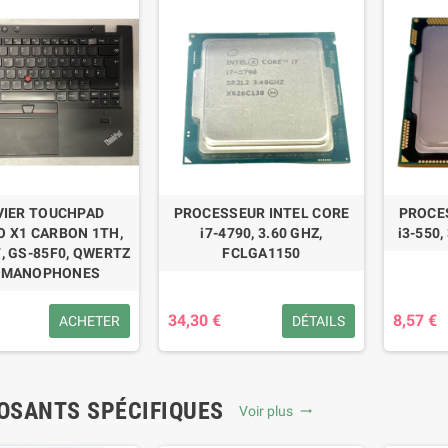
VIER TOUCHPAD
PROCESSEUR INTEL CORE
PROCE
 X1 CARBON 1TH,
i7-4790, 3.60 GHZ,
i3-550,
, GS-85F0, QWERTZ
FCLGA1150
RMANOPHONES
34,30 €
8,57 €
ACHETER
DÉTAILS
SANTS SPÉCIFIQUES
Voir plus
trending_flat