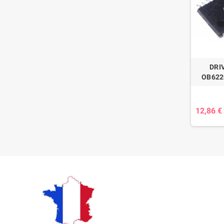
DRI
OB622
12,86 €