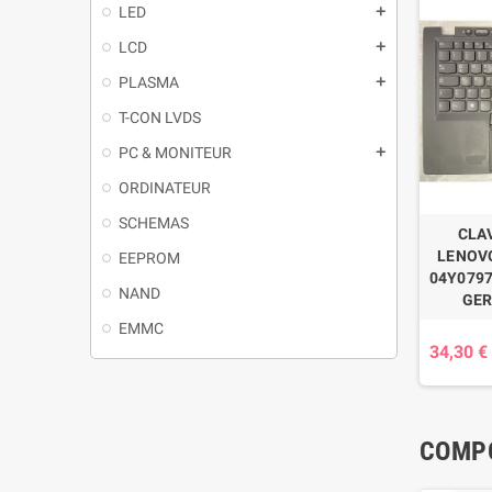
LED
LCD
PLASMA
T-CON LVDS
PC & MONITEUR
ORDINATEUR
SCHEMAS
CLA
LENOVO
EEPROM
04Y0797
NAND
GE
EMMC
34,30 €
COMPO