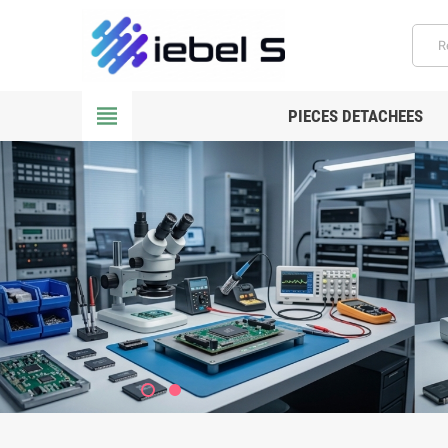
view_headline
PIECES DETACHEES