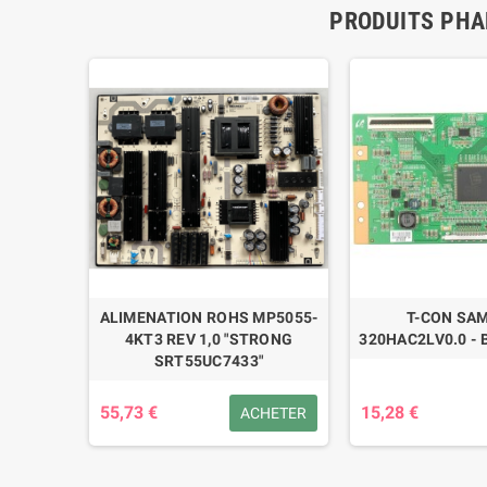
PRODUITS PHA
BN41-
ALIMENATION ROHS MP5055-
T-CON SA
4KT3 REV 1,0 "STRONG
320HAC2LV0.0 - 
SRT55UC7433"
55,73 €
15,28 €
ÉTAILS
ACHETER