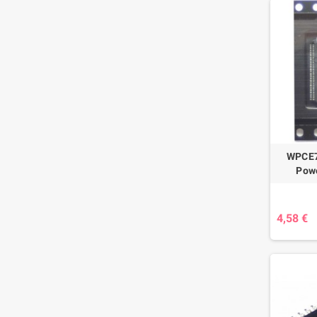
WPCE7
Pow
4,58 €